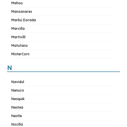
Mahou
Manzanares
Marbú Dorada
Marcilla
Martivillí
Matutano
MisterCorn
N
Navidul
Nenuco
Nesquik
Nestea
Nestle
Nocilla