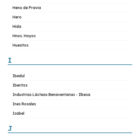
Heno de Pravia
Hero
Hida
Hnos. Hoyos
Huesitos
I
Ibedul
Iberitos
Industrias Lácteas Benaventanas - Ilbesa
Ines Rosales
Isabel
J