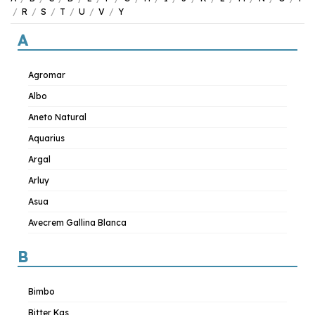
/
R
/
S
/
T
/
U
/
V
/
Y
A
Agromar
Albo
Aneto Natural
Aquarius
Argal
Arluy
Asua
Avecrem Gallina Blanca
B
Bimbo
Bitter Kas