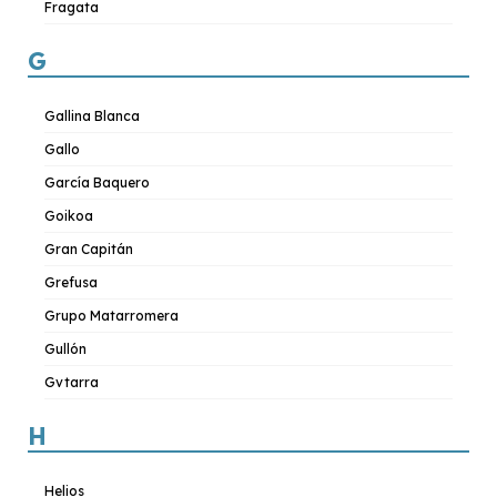
Fragata
G
Gallina Blanca
Gallo
García Baquero
Goikoa
Gran Capitán
Grefusa
Grupo Matarromera
Gullón
Gvtarra
H
Helios