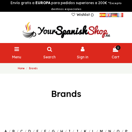
Envío gratis a
EUROPA
para pedidos superiores a 200€
*Excepto
destinos especiales
Wishlist (
)
0
Menu
Search
Sign in
Cart
Home
Brands
Brands
A
/
B
/
C
/
D
/
E
/
F
/
G
/
H
/
I
/
J
/
K
/
L
/
M
/
N
/
O
/
P