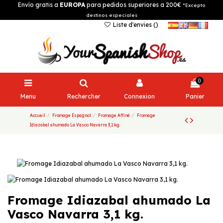
Envío gratis a
EUROPA
para pedidos superiores a 200€
*Excepto
destinos especiales
Liste d'envies (
)
0
Menu
Rechercher
Connexion
Panier
Accueil
Fromage Espagnol
Fromage Affiné
Fromage
Idiazabal ahumado La Vasco Navarra 3,1 kg.
Fromage Idiazabal ahumado La
Vasco Navarra 3,1 kg.