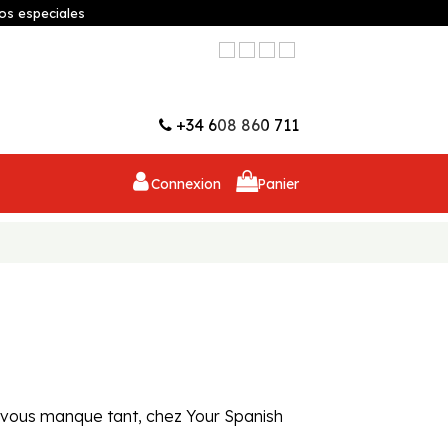
os especiales
Liste d'envies (
0
)
+34 608 860 711
Connexion
Panier
 vous manque tant, chez Your Spanish