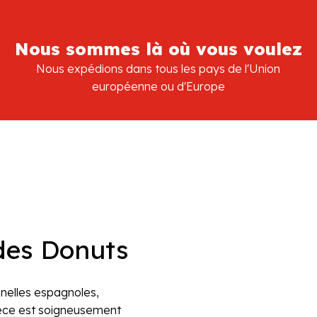
Nous sommes là où vous voulez
Nous expédions dans tous les pays de l'Union
européenne ou d'Europe
 des Donuts
nnelles espagnoles,
èce est soigneusement