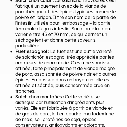
Salchichón cular :
Ce salchichón savoureux est
fabriqué uniquement avec de la viande de
porc ibérique et des épices typiques comme le
poivre et l’origan. Il tire son nom de la partie de
l’intestin utilisée pour l’embossage – la partie
terminale du gros intestin. Son diamètre peut
varier entre 45 et 70 mm, ce qui permet un
séchage lent et donne cette saveur si
particulière.
Fuet espagnol :
Le fuet est une autre variété
de salchichón espagnol très appréciée par les
amateurs de charcuterie. C’est une saucisse
affinée, faite principalement de viande maigre
de porc, assaisonnée de poivre noir et d’autres
épices. Embossée dans un boyau fin, elle est
affinée et séchée, puis consommée crue en
tranches.
Salchichón montañés :
Cette variété se
distingue par l’utilisation d’ingrédients plus
variés. Elle est fabriquée à partir de viande et
de gras de porc, lait en poudre, maltodextrine
de maïs, sel, protéines de soja, épices,
conservateurs, antioxydants et colorants.