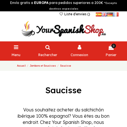
Envío gratis a
EUROPA
para pedidos superiores a 200€
*Excepto
destinos especiales
Liste d'envies (
)
0
Menu
Rechercher
Connexion
Panier
Accueil
Jambons et Saucisses
Saucisse
Saucisse
Vous souhaitez acheter du salchichón
ibérique 100% espagnol? Vous êtes au bon
endroit. Chez Your Spanish Shop, nous