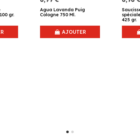
e
Agua Lavanda Puig
Sauciss
00 gr.
Cologne 750 Ml.
spécial
425 gr.
ER
AJOUTER