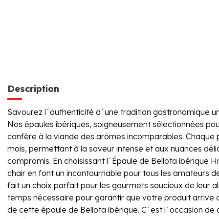
Description
Savourez l´authenticité d´une tradition gastronomique u
Nos épaules ibériques, soigneusement sélectionnées pour l
confère à la viande des arômes incomparables. Chaque pièc
mois, permettant à la saveur intense et aux nuances déli
compromis. En choisissant l´Épaule de Bellota ibérique H
chair en font un incontournable pour tous les amateurs de 
fait un choix parfait pour les gourmets soucieux de leur a
temps nécessaire pour garantir que votre produit arrive
de cette épaule de Bellota ibérique. C´est l´occasion de