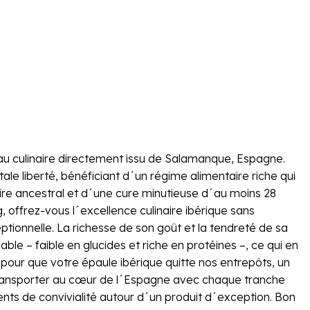
yau culinaire directement issu de Salamanque, Espagne.
le liberté, bénéficiant d´un régime alimentaire riche qui
aire ancestral et d´une cure minutieuse d´au moins 28
 offrez-vous l´excellence culinaire ibérique sans
tionnelle. La richesse de son goût et la tendreté de sa
ble – faible en glucides et riche en protéines –, ce qui en
s pour que votre épaule ibérique quitte nos entrepôts, un
s transporter au cœur de l´Espagne avec chaque tranche
nts de convivialité autour d´un produit d´exception. Bon