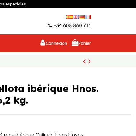
os especiales
Liste d'envies (
0
)
+34 608 860 711
Connexion
Panier
llota ibérique Hnos.
,2 kg.
% race ibérique Guijuelo Hnos.Hoyos