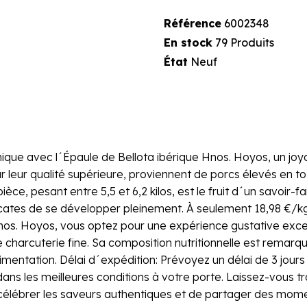
Référence
6002348
En stock
79 Produits
État
Neuf
nique avec l´Épaule de Bellota ibérique Hnos. Hoyos, un jo
eur qualité supérieure, proviennent de porcs élevés en tota
e, pesant entre 5,5 et 6,2 kilos, est le fruit d´un savoir-f
cates de se développer pleinement. À seulement 18,98 €/kg,
nos. Hoyos, vous optez pour une expérience gustative excep
charcuterie fine. Sa composition nutritionnelle est remarqua
limentation. Délai d´expédition: Prévoyez un délai de 3 jour
 dans les meilleures conditions à votre porte. Laissez-vou
 célébrer les saveurs authentiques et de partager des mome