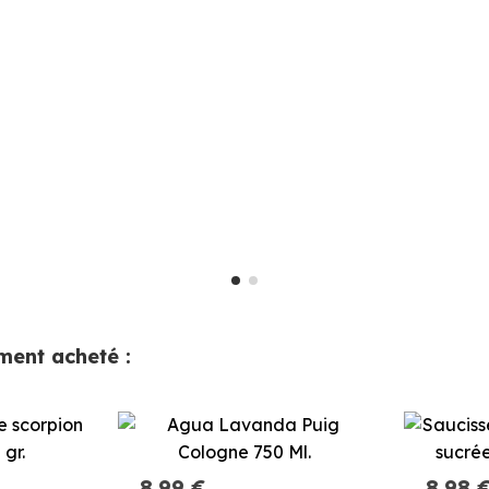
ement acheté :
8,99 €
8,98 