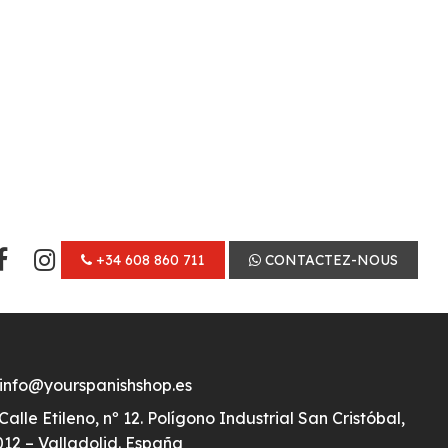
+34 608 860 711
CONTACTEZ-NOUS
info@yourspanishshop.es
Calle Etileno, nº 12. Polígono Industrial San Cristóbal,
12 – Valladolid. España