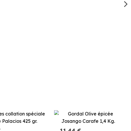
€
11,44 €