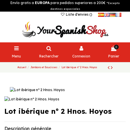
Envío gratis a
EUROPA
para pedidos superiores a 200€
*Excepto
destinos especiales
Liste d'envies (
)
0
Menu
Rechercher
Connexion
Panier
Accueil
Jambons et Saucisses
Lot ibérique nº 2 Hnos. Hoyos
Lot ibérique nº 2 Hnos. Hoyos
Description générale