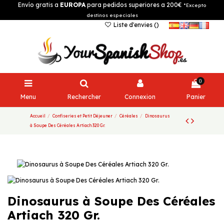
Envío gratis a
EUROPA
para pedidos superiores a 200€
*Excepto
destinos especiales
Liste d'envies (
)
0
Menu
Rechercher
Connexion
Panier
Accueil
Confiseries et Petit Déjeuner
Céréales
Dinosaurus
à Soupe Des Céréales Artiach 320 Gr.
Dinosaurus à Soupe Des Céréales
Artiach 320 Gr.