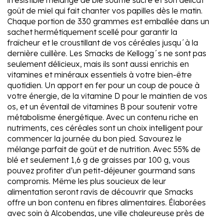
irrésistible mélange de blé soufflé sucré et son délicat
goût de miel qui fait chanter vos papilles dès le matin.
Chaque portion de 330 grammes est emballée dans un
sachet hermétiquement scellé pour garantir la
fraîcheur et le croustillant de vos céréales jusqu´à la
dernière cuillère. Les Smacks de Kellogg´s ne sont pas
seulement délicieux, mais ils sont aussi enrichis en
vitamines et minéraux essentiels à votre bien-être
quotidien. Un apport en fer pour un coup de pouce à
votre énergie, de la vitamine D pour le maintien de vos
os, et un éventail de vitamines B pour soutenir votre
métabolisme énergétique. Avec un contenu riche en
nutriments, ces céréales sont un choix intelligent pour
commencer la journée du bon pied. Savourez le
mélange parfait de goût et de nutrition. Avec 55% de
blé et seulement 1,6 g de graisses par 100 g, vous
pouvez profiter d’un petit-déjeuner gourmand sans
compromis. Même les plus soucieux de leur
alimentation seront ravis de découvrir que Smacks
offre un bon contenu en fibres alimentaires. Élaborées
avec soin à Alcobendas, une ville chaleureuse près de