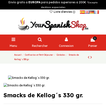
Envío gratis a
EUROPA
para pedidos superiores a 200€
*Excepto
destinos especiales
Liste d'envies (
)
0
Menu
Rechercher
Connexion
Panier
Accueil
Confiseries et Petit Déjeuner
Céréales
Smacks de
Kellog´s 330 gr.
Smacks de Kellog´s 330 gr.