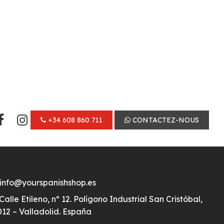
+34 608 860 711
CONTACTEZ-NOUS
info@yourspanishshop.es
Calle Etileno, nº 12. Polígono Industrial San Cristóbal,
12 – Valladolid. España