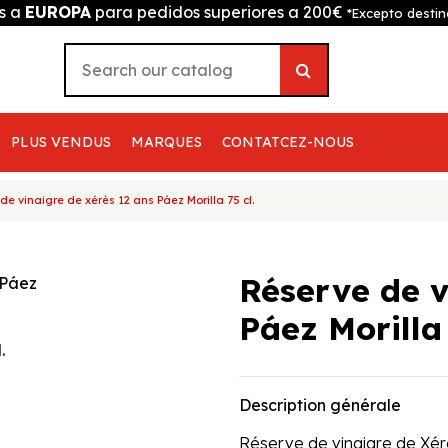
is a
EUROPA
para pedidos superiores a 200€
*Excepto destin
PLUS VENDUS
MARQUES
CONTATCEZ-NOUS
de vinaigre de xérès 12 ans Páez Morilla 75 cl.
Réserve de v
Páez Morilla 
Description générale
Réserve de vinaigre de Xér