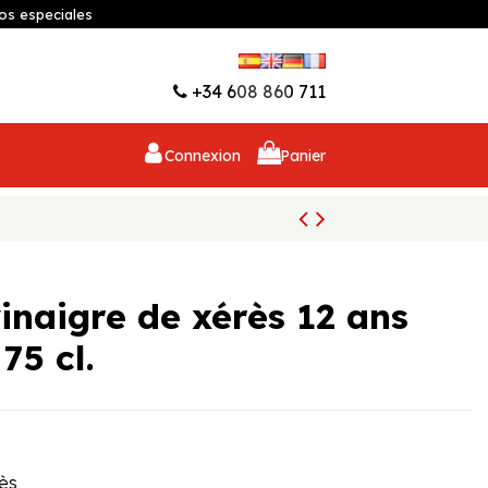
os especiales
Liste d'envies (
0
)
+34 608 860 711
Connexion
Panier
inaigre de xérès 12 ans
75 cl.
ès