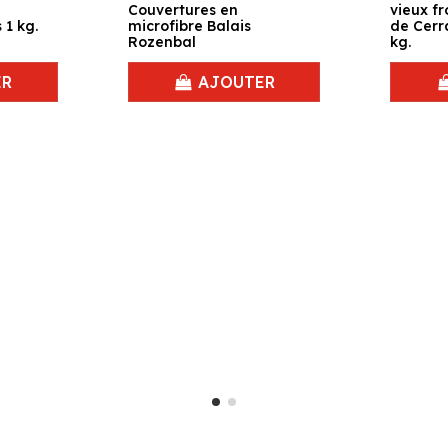
Couvertures en
vieux f
1 kg.
microfibre Balais
de Cerra
Rozenbal
kg.
ER
AJOUTER