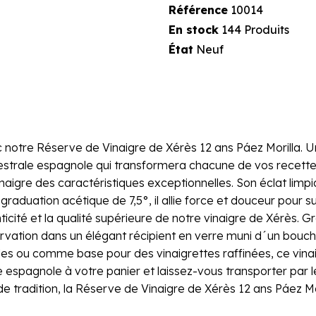
Référence
10014
En stock
144 Produits
État
Neuf
tre Réserve de Vinaigre de Xérès 12 ans Páez Morilla. Un 
ncestrale espagnole qui transformera chacune de vos recettes
aigre des caractéristiques exceptionnelles. Son éclat limp
aduation acétique de 7,5°, il allie force et douceur pour su
cité et la qualité supérieure de notre vinaigre de Xérès. Gr
rvation dans un élégant récipient en verre muni d´un boucho
des ou comme base pour des vinaigrettes raffinées, ce vina
 espagnole à votre panier et laissez-vous transporter par
tradition, la Réserve de Vinaigre de Xérès 12 ans Páez Moril