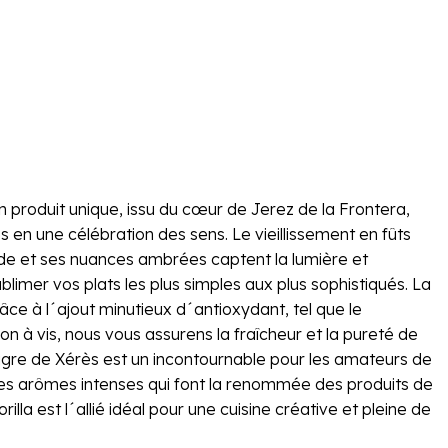
produit unique, issu du cœur de Jerez de la Frontera,
 en une célébration des sens. Le vieillissement en fûts
ide et ses nuances ambrées captent la lumière et
blimer vos plats les plus simples aux plus sophistiqués. La
âce à l´ajout minutieux d´antioxydant, tel que le
n à vis, nous vous assurens la fraîcheur et la pureté de
igre de Xérès est un incontournable pour les amateurs de
 les arômes intenses qui font la renommée des produits de
la est l´allié idéal pour une cuisine créative et pleine de