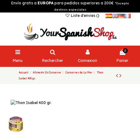
Envío gratis a
EUROPA
para pedidos superiores a 200€
*Excepto
destinos especiales
Liste d'envies (
)
0
Menu
Rechercher
Connexion
Panier
Accueil
Aliments En Conserve
Conserves de La Mer
Thon
Isabel 400 gr.