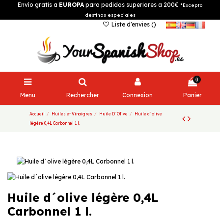
Envío gratis a
EUROPA
para pedidos superiores a 200€
*Excepto
destinos especiales
Liste d'envies (
)
0
Menu
Rechercher
Connexion
Panier
Accueil
Huiles et Vinaigres
Huile D´Olive
Huile d´olive
légère 0,4L Carbonnel 1 l.
Huile d´olive légère 0,4L
Carbonnel 1 l.