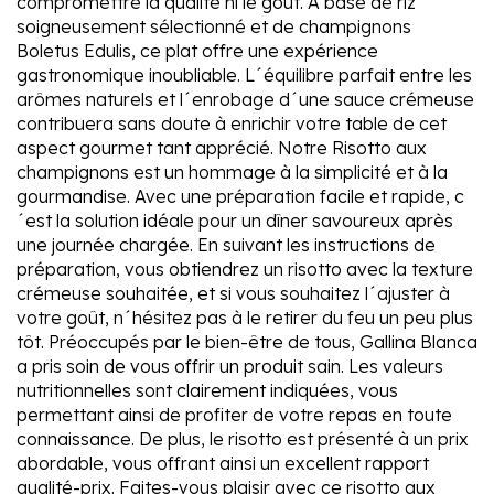
compromettre la qualité ni le goût. À base de riz
soigneusement sélectionné et de champignons
Boletus Edulis, ce plat offre une expérience
gastronomique inoubliable. L´équilibre parfait entre les
arômes naturels et l´enrobage d´une sauce crémeuse
contribuera sans doute à enrichir votre table de cet
aspect gourmet tant apprécié. Notre Risotto aux
champignons est un hommage à la simplicité et à la
gourmandise. Avec une préparation facile et rapide, c
´est la solution idéale pour un dîner savoureux après
une journée chargée. En suivant les instructions de
préparation, vous obtiendrez un risotto avec la texture
crémeuse souhaitée, et si vous souhaitez l´ajuster à
votre goût, n´hésitez pas à le retirer du feu un peu plus
tôt. Préoccupés par le bien-être de tous, Gallina Blanca
a pris soin de vous offrir un produit sain. Les valeurs
nutritionnelles sont clairement indiquées, vous
permettant ainsi de profiter de votre repas en toute
connaissance. De plus, le risotto est présenté à un prix
abordable, vous offrant ainsi un excellent rapport
qualité-prix. Faites-vous plaisir avec ce risotto aux