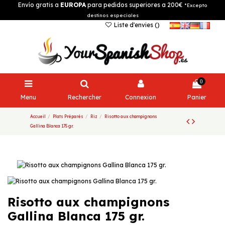
Envío gratis a
EUROPA
para pedidos superiores a 200€
*Excepto
destinos especiales
Liste d'envies (
)
0
Menu
Rechercher
Connexion
Panier
Accueil
Plats Préparés
Riz
Risotto aux champignons
Gallina Blanca 175 gr.
Risotto aux champignons
Gallina Blanca 175 gr.