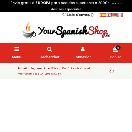
Envío gratis a
EUROPA
para pedidos superiores a 200€
*Excepto
destinos especiales
Liste d'envies (
)
0
Menu
Rechercher
Connexion
Panier
Accueil
Légumes, Riz et Pâtes
Riz
Pack de riz rond
traditionnel 2 pcs. Brillante x 250 gr.