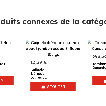
duits connexes de la catég
393,5
13,39 €
nos.
Jambon 
Guijuelo
Guijuelo
ibérique
couteau
ER
appât jambon
coupé El Rubio
AJOUTER
100 gr.