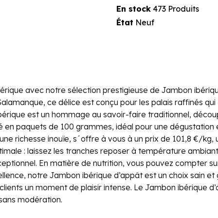
En stock
473 Produits
État
Neuf
bérique avec notre sélection prestigieuse de Jambon ibéri
Salamanque, ce délice est conçu pour les palais raffinés qui
rique est un hommage au savoir-faire traditionnel, découpé
nné en paquets de 100 grammes, idéal pour une dégustation
une richesse inouïe, s´offre à vous à un prix de 101,8 €/kg,
imale : laissez les tranches reposer à température ambiant
eptionnel. En matière de nutrition, vous pouvez compter sur
llence, notre Jambon ibérique d’appât est un choix sain et 
s clients un moment de plaisir intense. Le Jambon ibérique
r sans modération.