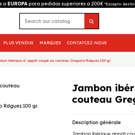
is a
EUROPA
para pedidos superiores a 200€
*Excepto destin
PLUS VENDUS
MARQUES
CONTATCEZ-NOUS
bon ibérique d´appât coupé au couteau Gregorio Rdguez.100 gr.
Jambon ibér
couteau Greg
Description générale
Jambon ibérique appât cou