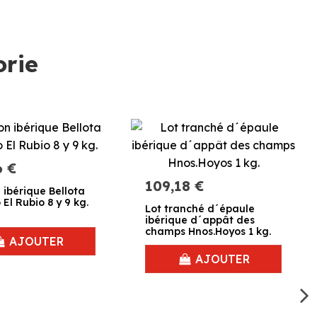
orie
6 €
109,18 €
ibérique Bellota
 El Rubio 8 y 9 kg.
Lot tranché d´épaule
ibérique d´appât des
champs Hnos.Hoyos 1 kg.
AJOUTER
AJOUTER