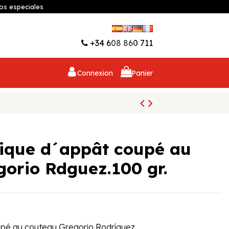
os especiales
Liste d'envies (
0
)
+34 608 860 711
Connexion
Panier
ique d´appât coupé au
orio Rdguez.100 gr.
pé au couteau Gregorio Rodríguez