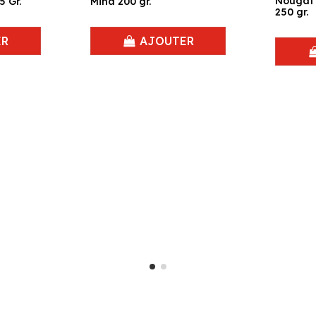
Nougat 
 Gr.
Mina 200 gr.
250 gr.
ER
AJOUTER