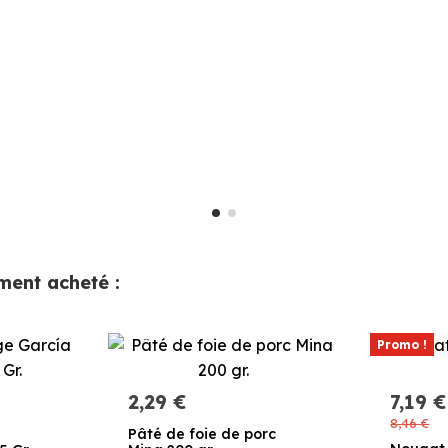
ement acheté :
Promo !
2,29 €
7,19 €
8,46 €
Pâté de foie de porc