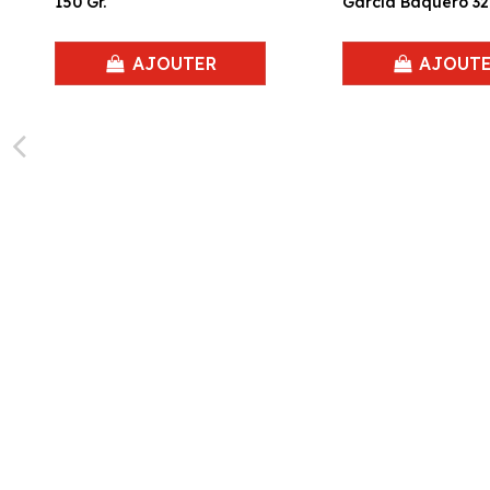
150 Gr.
García Baquero 325
AJOUTER
AJOUT