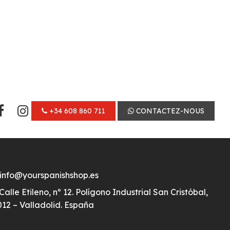
+34 608 860 711
CONTACTEZ-NOUS
info@yourspanishshop.es
Calle Etileno, nº 12. Polígono Industrial San Cristóbal,
12 – Valladolid. España