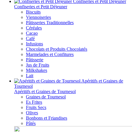
Confiseries et Petit Déjeuner
Confiseries et Petit Déjeuner
Biscuits
Viennoiseries
Pâtisseries Traditionnelles
Céréales
Cacao
Café
Infusions
Chocolats et Produits Chocolatés
Marmelades et Confitures
Pâtisserie
Jus de Fruits
Milkshakes
Lait
Apéritifs et Graines de
Tournesol
Apéritifs et Graines de Tournesol
Graines de Tournesol
Es Frites
Fruits Secs
Olives
Bonbons et Friandises
Pâtés