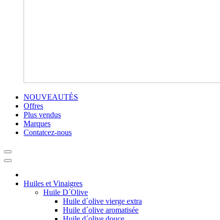
NOUVEAUTÉS
Offres
Plus vendus
Marques
Contatcez-nous
Huiles et Vinaigres
Huile D´Olive
Huile d´olive vierge extra
Huile d´olive aromatisée
Huile d´olive douce