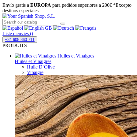
Envío gratis a
EUROPA
para pedidos superiores a 200€
*Excepto
destinos especiales
Liste d'envies (
)
+34 608 860 711
PRODUITS
Huiles et Vinaigres
Huiles et Vinaigres
Huile D´Olive
Vinaigre