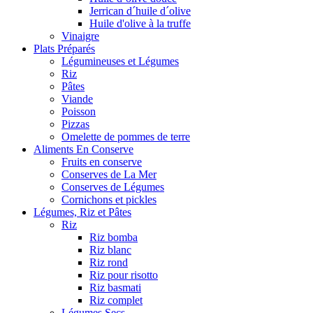
Jerrican d´huile d´olive
Huile d'olive à la truffe
Vinaigre
Plats Préparés
Légumineuses et Légumes
Riz
Pâtes
Viande
Poisson
Pizzas
Omelette de pommes de terre
Aliments En Conserve
Fruits en conserve
Conserves de La Mer
Conserves de Légumes
Cornichons et pickles
Légumes, Riz et Pâtes
Riz
Riz bomba
Riz blanc
Riz rond
Riz pour risotto
Riz basmati
Riz complet
Légumes Secs