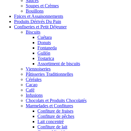
Sauces
Soupes et Crèmes
Bouillons
Fpices et Assaisonnements
Produits Dérivés Du Pain
Confiseries et Petit Déjeuner
Biscuits
Cuétara
Donuts
Fontaneda
Gullón
Tostarica
Assortiment de biscuits
Viennoiseries
Pâtisseries Traditionnelles
Céréales
Cacao
Café
Infusions
Chocolats et Produits Chocolatés
Marmelades et Confitures
Confiture de fraises
Confiture de pêches
Lait concentré
Confiture de lait