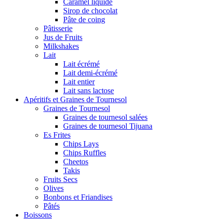
Caramel liquide
Sirop de chocolat
Pâte de coing
Pâtisserie
Jus de Fruits
Milkshakes
Lait
Lait écrémé
Lait demi-écrémé
Lait entier
Lait sans lactose
Apéritifs et Graines de Tournesol
Graines de Tournesol
Graines de tournesol salées
Graines de tournesol Tijuana
Es Frites
Chips Lays
Chips Ruffles
Cheetos
Takis
Fruits Secs
Olives
Bonbons et Friandises
Pâtés
Boissons