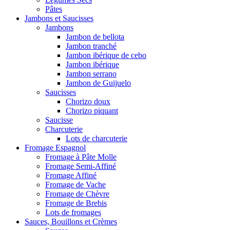
Pâtes
Jambons et Saucisses
Jambons
Jambon de bellota
Jambon tranché
Jambon ibérique de cebo
Jambon ibérique
Jambon serrano
Jambon de Guijuelo
Saucisses
Chorizo doux
Chorizo piquant
Saucisse
Charcuterie
Lots de charcuterie
Fromage Espagnol
Fromage à Pâte Molle
Fromage Semi-Affiné
Fromage Affiné
Fromage de Vache
Fromage de Chèvre
Fromage de Brebis
Lots de fromages
Sauces, Bouillons et Crèmes