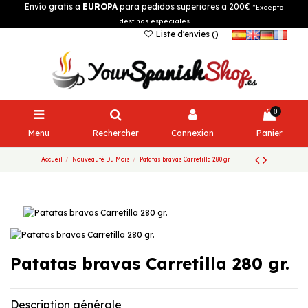
Envío gratis a
EUROPA
para pedidos superiores a 200€
*Excepto
destinos especiales
Liste d'envies (
)
0
Menu
Rechercher
Connexion
Panier
Accueil
Nouveauté Du Mois
Patatas bravas Carretilla 280 gr.
Patatas bravas Carretilla 280 gr.
Description générale