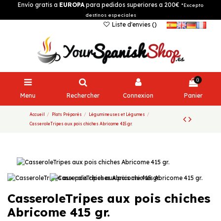
Envío gratis a
EUROPA
para pedidos superiores a 200€
*Excepto
destinos especiales
Liste d'envies (
)
0
Menu
Rechercher
Connexion
Panier
Accueil
Plats Préparés
Légumineuses et Légumes
CasseroleTripes aux pois chiches Abricome 415 gr.
CasseroleTripes aux pois chiches
Abricome 415 gr.