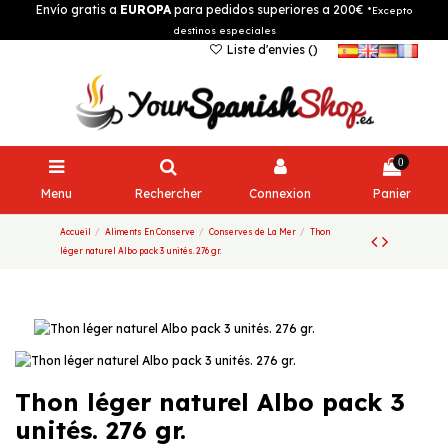
Envío gratis a
EUROPA
para pedidos superiores a 200€
*Excepto
destinos especiales
Liste d'envies (
)
0
Menu
Rechercher
Connexion
Panier
Accueil
Aliments En Conserve
Conserves de La Mer
Thon
léger naturel Albo pack 3 unités. 276 gr.
Thon léger naturel Albo pack 3
unités. 276 gr.