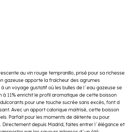
escente au vin rouge tempranillo, prisé pour sa richesse
sson gazeuse apporte la fraîcheur des agrumes
 à un voyage gustatif où les bulles de l´eau gazeuse se
 à 11% enrichit le profil aromatique de cette boisson
édulcorants pour une touche sucrée sans excès, font d
ssant. Avec un apport calorique maîtrisé, cette boisson
nnels. Parfait pour les moments de détente ou pour
Directement depuis Madrid, faites entrer l´élégance et
transporter par les saveurs intenses d´un été