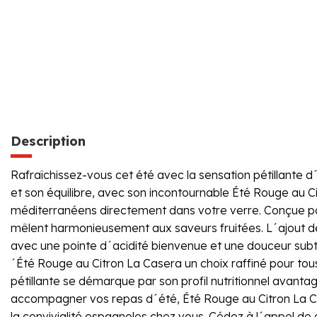
Description
Rafraîchissez-vous cet été avec la sensation pétillante 
et son équilibre, avec son incontournable Été Rouge au Ci
méditerranéens directement dans votre verre. Conçue pour 
mêlent harmonieusement aux saveurs fruitées. L´ajout déli
avec une pointe d´acidité bienvenue et une douceur subt
´Été Rouge au Citron La Casera un choix raffiné pour tous
pétillante se démarque par son profil nutritionnel avanta
accompagner vos repas d´été, Été Rouge au Citron La Ca
la convivialité espagnoles chez vous. Cédez à l´appel de