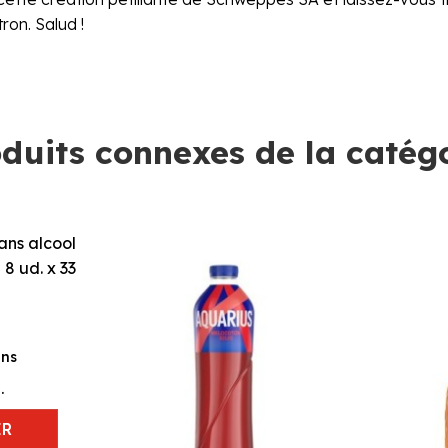
ron. Salud !
duits connexes de la catég
ans
.
ER