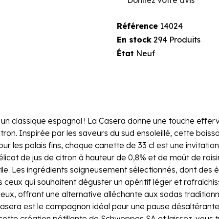
Référence
14024
En stock
294 Produits
État
Neuf
d´un classique espagnol ! La Casera donne une touche efferv
tron. Inspirée par les saveurs du sud ensoleillé, cette boi
les palais fins, chaque canette de 33 cl est une invitation
cat de jus de citron à hauteur de 0,8% et de moût de raisin
ile. Les ingrédients soigneusement sélectionnés, dont des 
 ceux qui souhaitent déguster un apéritif léger et rafraîchi
geux, offrant une alternative alléchante aux sodas traditio
sera est le compagnon idéal pour une pause désaltérante. 
 cette création pétillante de Schweppes SA et laissez-vous 