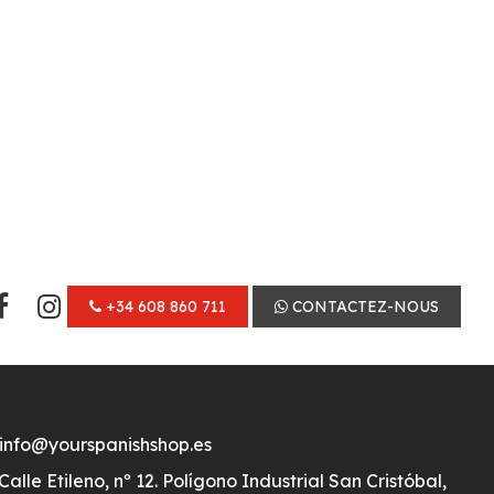
+34 608 860 711
CONTACTEZ-NOUS
info@yourspanishshop.es
Calle Etileno, nº 12. Polígono Industrial San Cristóbal,