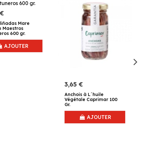
 €
aliñadas Mare
m Maestros
eros 600 gr.
AJOUTER
3,65 €
Anchois à L´huile
Végétale Caprimar 100
Gr.
AJOUTER