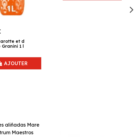
€
carotte et d
Granini 1 l
AJOUTER