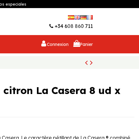
os especiales
Liste d'envies (
0
)
+34 608 860 711
Connexion
Panier
 citron La Casera 8 ud x
a Casera. Le caractère pétillant de La Casera ® combiné