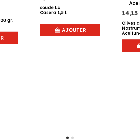
soude La
14,13
Casera 1,5 l.
00 gr.
Olives 
Nostru
AJOUTER
Aceitun
ER