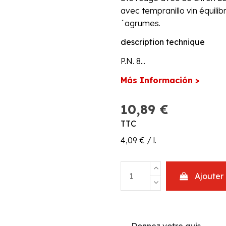
avec tempranillo vin équil
´agrumes.
description technique
P.N. 8...
Más Información >
10,89 €
TTC
4,09 € / l.
Ajouter
Donnez votre avis