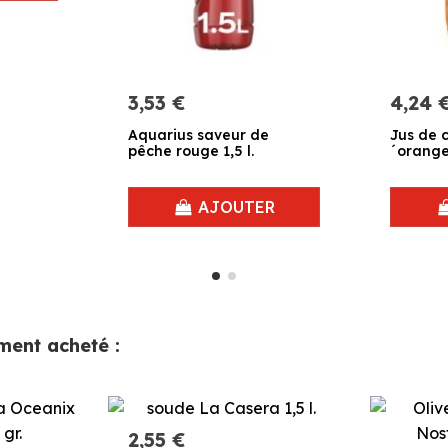
3,53 €
4,24 
Aquarius saveur de
Jus de 
pêche rouge 1,5 l.
´orange 
AJOUTER
ement acheté :
2,55 €