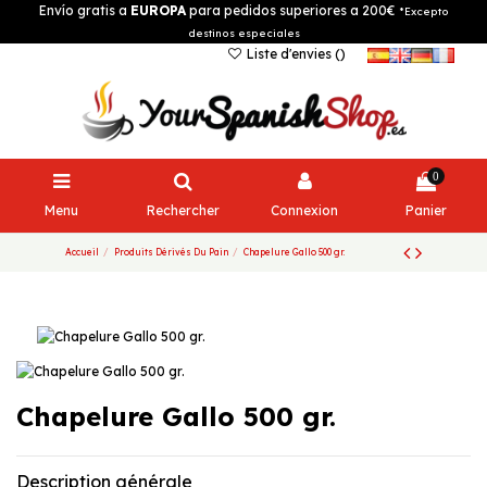
Envío gratis a
EUROPA
para pedidos superiores a 200€
*Excepto
destinos especiales
Liste d'envies (
)
0
Menu
Rechercher
Connexion
Panier
Accueil
Produits Dérivés Du Pain
Chapelure Gallo 500 gr.
Chapelure Gallo 500 gr.
Description générale