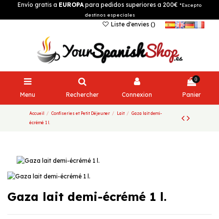
Envío gratis a
EUROPA
para pedidos superiores a 200€
*Excepto
destinos especiales
Liste d'envies (
)
0
Menu
Rechercher
Connexion
Panier
Accueil
Confiseries et Petit Déjeuner
Lait
Gaza lait demi-
écrémé 1 l.
Gaza lait demi-écrémé 1 l.