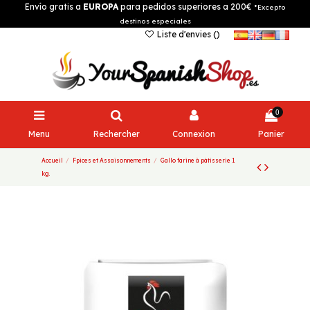
Envío gratis a
EUROPA
para pedidos superiores a 200€
*Excepto
destinos especiales
Liste d'envies (
)
0
Menu
Rechercher
Connexion
Panier
Accueil
Fpices et Assaisonnements
Gallo farine à pâtisserie 1
kg.