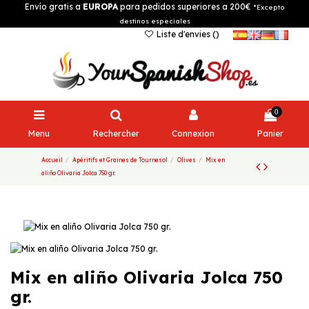
Envío gratis a
EUROPA
para pedidos superiores a 200€
*Excepto
destinos especiales
Liste d'envies (
)
0
Menu
Rechercher
Connexion
Panier
Accueil
Apéritifs et Graines de Tournesol
Olives
Mix en
aliño Olivaria Jolca 750 gr.
Mix en aliño Olivaria Jolca 750
gr.