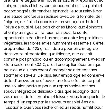
prêt à être dégusté en toute simplicité. Préparés avec
soin, nos pois chiches sont doucement cuits à point et
accompagnés de tendres épinards, le tout relevé par
une sauce onctueuse réalisée avec de la tomate, de l
´oignon, de l´ail, du paprika et un soupçon d´huile d
´olive de qualité. Les pois chiches Litoral aux épinards
allient plaisir gustatif et bienfaits pour la santé,
apportant un équilibre harmonieux entre les protéines
végétales, les fibres et les nutriments essentiels. Cette
préparation de 425 gr est idéale pour être intégrée
dans votre alimentation quotidienne, que ce soit
comme plat principal ou en accompagnement. Avec un
kilo à seulement 7,03 €, c´est une option économique
pour ceux qui cherchent à manger sainement sans
sacrifier la saveur. De plus, leur emballage en conserve
doté d´un système d´ouverture facile fait de ce plat
une solution parfaite pour un repas rapide et sans
souci. Intégrez ce délicieux classique espagnol dans
vos menus de la semaine et laissez-vous transporter le
temps d´un repas par les saveurs ensoleillées de l
´Espagne. Que vous recherchiez un repas nutritif pour