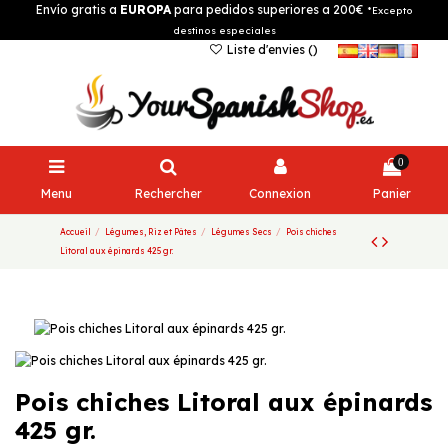
Envío gratis a
EUROPA
para pedidos superiores a 200€
*Excepto
destinos especiales
Liste d'envies (
)
0
Menu
Rechercher
Connexion
Panier
Accueil
Légumes, Riz et Pâtes
Légumes Secs
Pois chiches
Litoral aux épinards 425 gr.
Pois chiches Litoral aux épinards
425 gr.