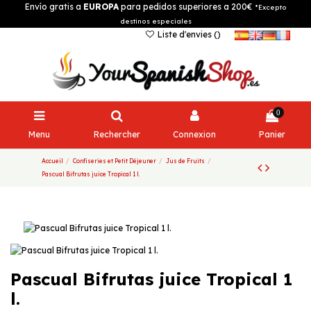
Envío gratis a
EUROPA
para pedidos superiores a 200€
*Excepto
destinos especiales
Liste d'envies (
)
0
Menu
Rechercher
Connexion
Panier
Accueil
Confiseries et Petit Déjeuner
Jus de Fruits
Pascual Bifrutas juice Tropical 1 l.
Pascual Bifrutas juice Tropical 1
l.