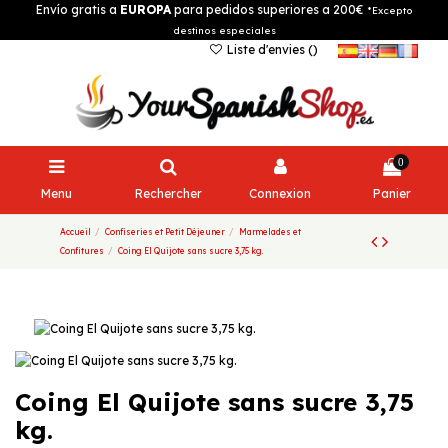
Envío gratis a
EUROPA
para pedidos superiores a 200€
*Excepto
destinos especiales
Liste d'envies (
)
0
Menu
Rechercher
Connexion
Panier
Accueil
Confiseries et Petit Déjeuner
Marmelades et
Confitures
Coing El Quijote sans sucre 3,75 kg.
Coing El Quijote sans sucre 3,75
kg.