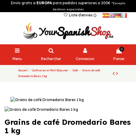
Envío gratis a
EUROPA
para pedidos superiores a 200€
*Excepto
destinos especiales
Liste d'envies (
)
0
Menu
Rechercher
Connexion
Panier
Accueil
Confiseries et Petit Déjeuner
Café
Grains de café
Dromedario Bares 1 kg
Grains de café Dromedario Bares
1 kg