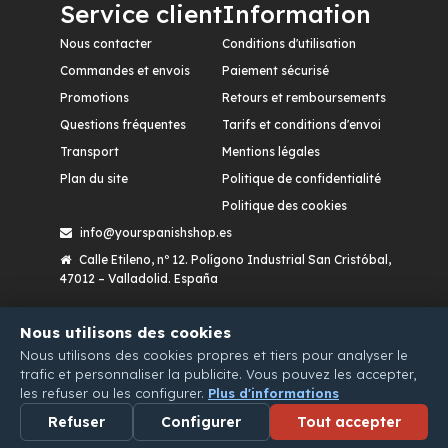
Service client
Information
Nous contacter
Conditions d'utilisation
Commandes et envois
Paiement sécurisé
Promotions
Retours et remboursements
Questions fréquentes
Tarifs et conditions d'envoi
Transport
Mentions légales
Plan du site
Politique de confidentialité
Politique des cookies
info@yourspanishshop.es
Calle Etileno, nº 12. Polígono Industrial San Cristóbal,
47012 – Valladolid. España
Nous utilisons des cookies
Nous utilisons des cookies propres et tiers pour analyser le
trafic et personnaliser la publicite. Vous pouvez les accepter,
les refuser ou les configurer.
Plus d'informations
Refuser
Configurer
Tout accepter
WHATSAPP
EMAIL