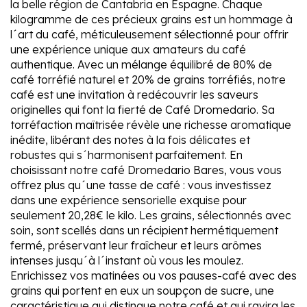
la belle région de Cantabria en Espagne. Chaque
kilogramme de ces précieux grains est un hommage à
l´art du café, méticuleusement sélectionné pour offrir
une expérience unique aux amateurs du café
authentique. Avec un mélange équilibré de 80% de
café torréfié naturel et 20% de grains torréfiés, notre
café est une invitation à redécouvrir les saveurs
originelles qui font la fierté de Café Dromedario. Sa
torréfaction maîtrisée révèle une richesse aromatique
inédite, libérant des notes à la fois délicates et
robustes qui s´harmonisent parfaitement. En
choisissant notre café Dromedario Bares, vous vous
offrez plus qu´une tasse de café : vous investissez
dans une expérience sensorielle exquise pour
seulement 20,28€ le kilo. Les grains, sélectionnés avec
soin, sont scellés dans un récipient hermétiquement
fermé, préservant leur fraîcheur et leurs arômes
intenses jusqu´à l´instant où vous les moulez.
Enrichissez vos matinées ou vos pauses-café avec des
grains qui portent en eux un soupçon de sucre, une
caractéristique qui distingue notre café et qui ravira les