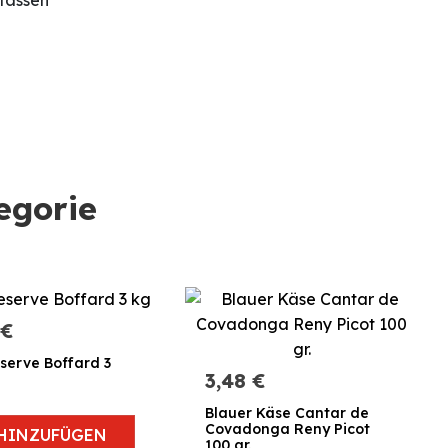
egorie
 €
serve Boffard 3
3,48 €
Blauer Käse Cantar de
Covadonga Reny Picot
HINZUFÜGEN
100 gr.