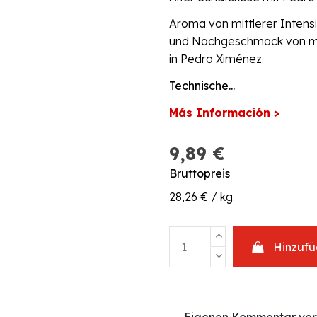
Aroma von mittlerer Intensi
und Nachgeschmack von mit
in Pedro Ximénez.
Technische...
Más Información >
9,89 €
Bruttopreis
28,26 € / kg.
Hinzuf
Eigenen Kommentar ver