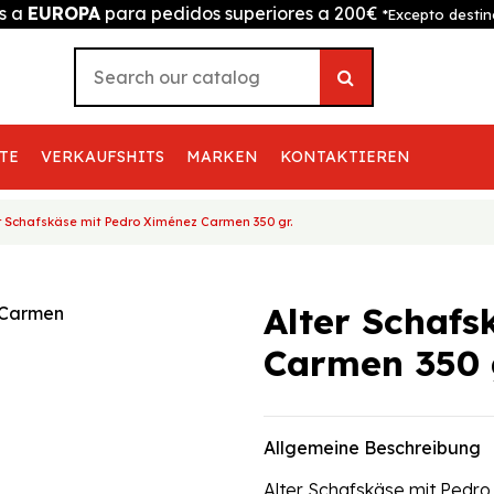
is a
EUROPA
para pedidos superiores a 200€
*Excepto destin
TE
VERKAUFSHITS
MARKEN
KONTAKTIEREN
r Schafskäse mit Pedro Ximénez Carmen 350 gr.
Alter Schafs
Carmen 350 
Allgemeine Beschreibung
Alter Schafskäse mit Pedr