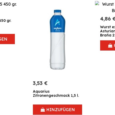
4,86 
450 gr.
Wurst e
Asturia
Braña 2
GEN
3,53 €
Aquarius
Zitronengeschmack 1,5 l.
HINZUFÜGEN