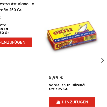
€
xtra
no La
50 Gr.
HINZUFÜGEN
5,99 €
Sardellen In Olivenöl
Ortiz 29 Gr.
HINZUFÜGEN