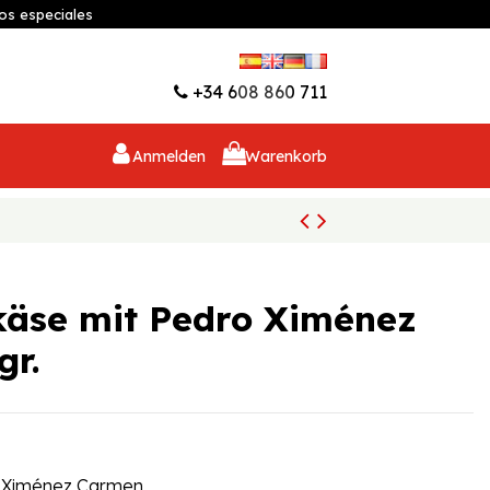
os especiales
Wunschliste (
0
)
+34 608 860 711
Anmelden
Warenkorb
käse mit Pedro Ximénez
gr.
o Ximénez Carmen