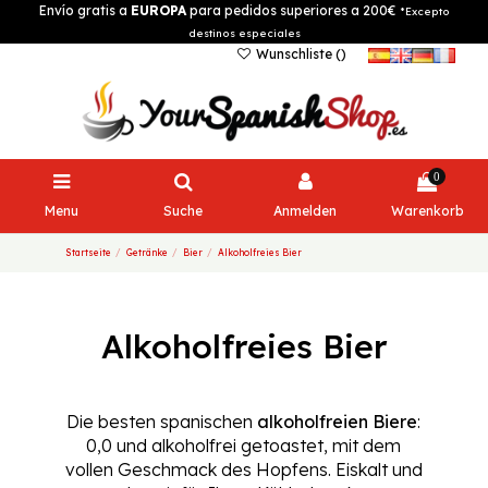
Envío gratis a
EUROPA
para pedidos superiores a 200€
*Excepto
destinos especiales
Wunschliste (
)
0
Menu
Suche
Anmelden
Warenkorb
Startseite
Getränke
Bier
Alkoholfreies Bier
Alkoholfreies Bier
Die besten spanischen
alkoholfreien Biere
:
0,0 und alkoholfrei getoastet, mit dem
vollen Geschmack des Hopfens. Eiskalt und