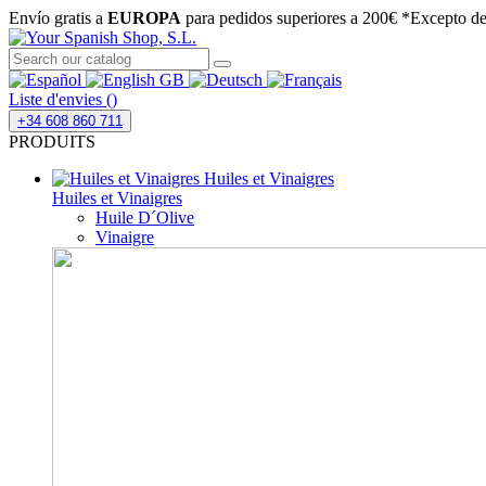
Envío gratis a
EUROPA
para pedidos superiores a 200€
*Excepto des
Liste d'envies (
)
+34 608 860 711
PRODUITS
Huiles et Vinaigres
Huiles et Vinaigres
Huile D´Olive
Vinaigre