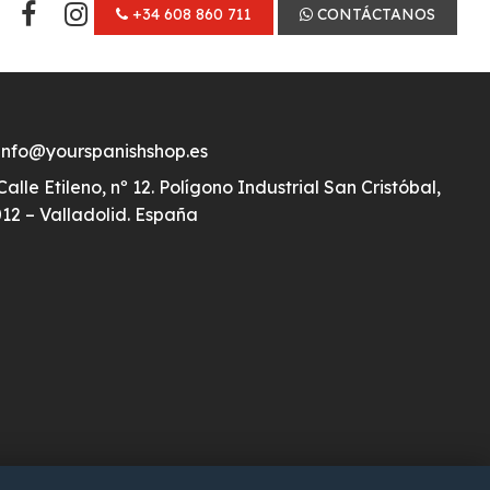
+34 608 860 711
CONTÁCTANOS
info@yourspanishshop.es
Calle Etileno, nº 12. Polígono Industrial San Cristóbal,
12 – Valladolid. España