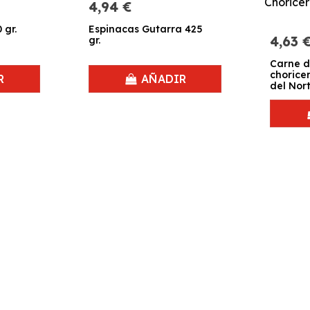
4,94 €
 gr.
Espinacas Gutarra 425
4,63 
gr.
Carne d
chorice
R
AÑADIR
del Nort