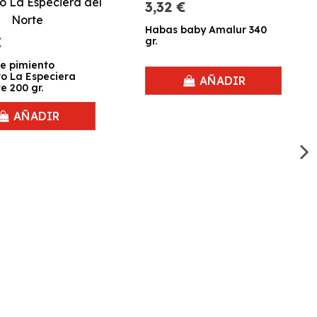
3,32 €
Habas baby Amalur 340
€
gr.
e pimiento
ro La Especiera
AÑADIR
e 200 gr.
AÑADIR