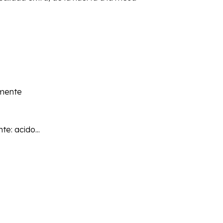
amente
te: acido...