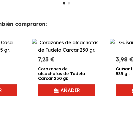
ambién compraron:
7,23 €
3,98 
a
Corazones de
Guisant
alcachofas de Tudela
535 gr.
Carcar 250 gr.
R
AÑADIR