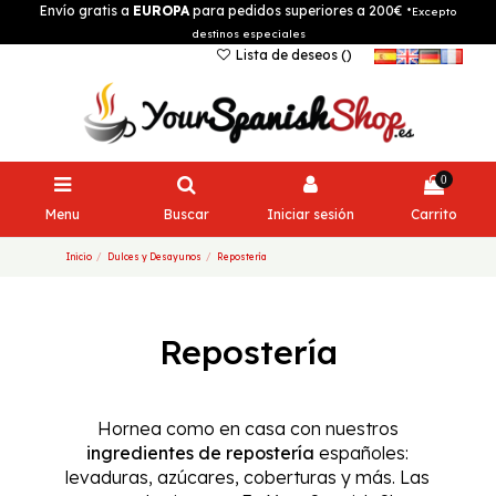
Envío gratis a
EUROPA
para pedidos superiores a 200€
*Excepto
destinos especiales
Lista de deseos (
)
0
Menu
Buscar
Iniciar sesión
Carrito
Inicio
Dulces y Desayunos
Repostería
Repostería
Hornea como en casa con nuestros
ingredientes de repostería
españoles:
levaduras, azúcares, coberturas y más. Las