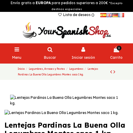
Envío gratis a
EUROPA
para pedidos superiores a 200€
*Excepto
destinos especiales
Lista de deseos (
)
0
Menu
Buscar
Iniciar sesión
Carrito
Inicio
Legumbres, Arroces y Pastas
Legumbres
Lentejas
Pardinas La Buena Olla Legumbres Montes saco 1 kg.
Lentejas Pardinas La Buena Olla