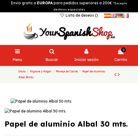
Envío gratis a
EUROPA
para pedidos superiores a 200€
*Excepto
destinos especiales
Lista de deseos (
)
0
Menu
Buscar
Iniciar sesión
Carrito
Inicio
Higiene y Hogar
Menaje de Cocina
Papel de aluminio
Albal 30 mts.
Papel de aluminio Albal 30 mts.