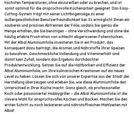
höchsten Temperaturen, ohne einzureißen oder zu brechen, und ist
somit optimal für die anspruchsvolle Küchenarbeit geeignet. Das Easy-
Cutting-System trägt mit seiner Lichtbogensäge zu einer
außergewöhnlichen Benutzerfreundlichkeit bei. Es ermöglicht Ihnen ein
sauberes und präzises Abtrennen der Folie, sodass Sie genau die
Menge erhalten, die Sie benötigen – ohne Verschwendung und ohne die
häufig erlebte Frustration von schlecht abgerissenen Folienstücken.
Mit der Albal Aluminiumfolie investieren Sie in ein Produkt, das
konsequent dazu beiträgt, die Aromen und Nährstoffe Ihrer Speisen
zu bewahren. Geschmackliche Vollendung und Vitaminerhalt sind
damit kein Zufall, sondern das Ergebnis durchdachter
Produktentwicklung. Setzen Sie auf die Haltbarkeit und Effizienz der
Albal Aluminiumfolie, um Ihre kulinarischen Kreationen auf ein neues
Level zu heben. Lassen Sie sich von unserer Expertise aus der Stadt der
Herstellung überzeugen und erleben Sie, wie diese Aluminiumfolie den
Unterschied in Ihrer Küche macht. Ganz gleich, ob professioneller
Koch oder passionierter Hobbygriller – die Albal Aluminiumfolie ist die
clevere Wahl für anspruchsvolles Kochen und Backen. Machen Sie den
ersten Schritt zu noch leckereren und nährstoffreichen Mahlzeiten mit
Albal!