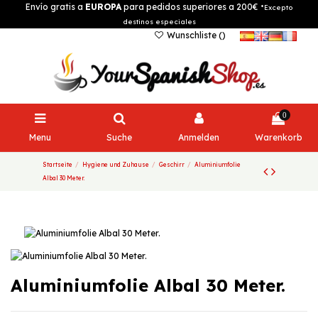
Envío gratis a
EUROPA
para pedidos superiores a 200€
*Excepto
destinos especiales
Wunschliste (
)
0
Menu
Suche
Anmelden
Warenkorb
Startseite
Hygiene und Zuhause
Geschirr
Aluminiumfolie
Albal 30 Meter.
Aluminiumfolie Albal 30 Meter.