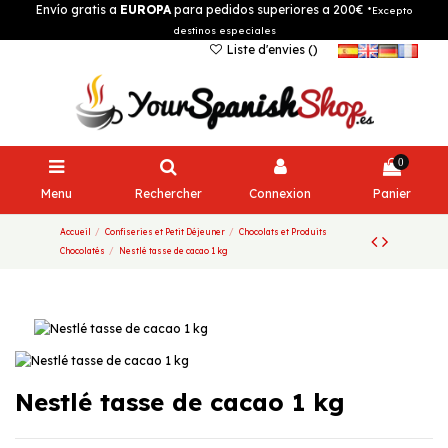
Envío gratis a
EUROPA
para pedidos superiores a 200€
*Excepto
destinos especiales
Liste d'envies (
)
0
Menu
Rechercher
Connexion
Panier
Accueil
Confiseries et Petit Déjeuner
Chocolats et Produits
Chocolatés
Nestlé tasse de cacao 1 kg
Nestlé tasse de cacao 1 kg