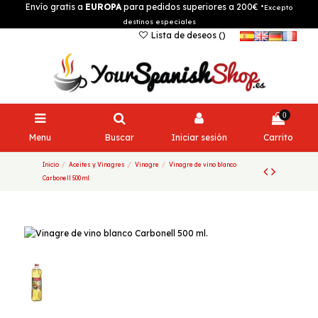
Envío gratis a
EUROPA
para pedidos superiores a 200€
*Excepto
destinos especiales
Lista de deseos (
)
0
Menu
Buscar
Iniciar sesión
Carrito
Inicio
Aceites y Vinagres
Vinagre
Vinagre de vino blanco
Carbonell 500 ml.