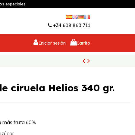
os especiales
Lista de deseos (
0
)
+34 608 860 711
Iniciar sesión
Carrito
 ciruela Helios 340 gr.
a más fruta 60%
 azúcar