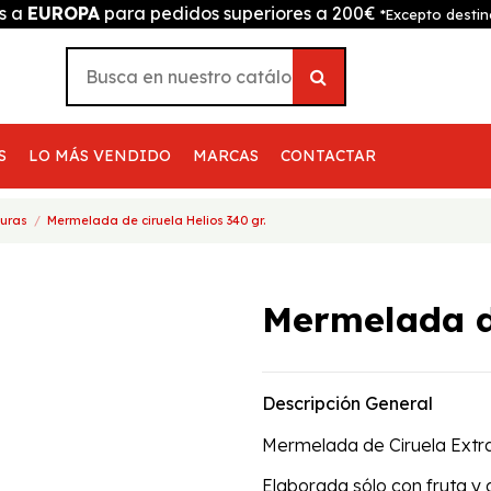
is a
EUROPA
para pedidos superiores a 200€
*Excepto destin
S
LO MÁS VENDIDO
MARCAS
CONTACTAR
uras
Mermelada de ciruela Helios 340 gr.
Mermelada de
Descripción General
Mermelada de Ciruela
Extr
Elaborada sólo con fruta y