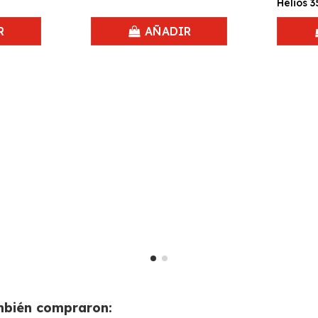
Helios 3
R
AÑADIR
ambién compraron: