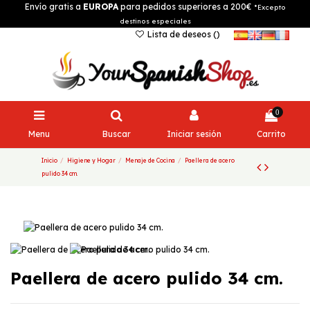
Envío gratis a
EUROPA
para pedidos superiores a 200€
*Excepto
destinos especiales
Lista de deseos (
)
0
Menu
Buscar
Iniciar sesión
Carrito
Inicio
Higiene y Hogar
Menaje de Cocina
Paellera de acero
pulido 34 cm.
Paellera de acero pulido 34 cm.