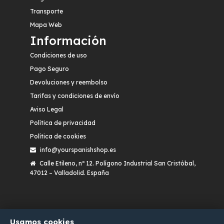
Transporte
Mapa Web
Información
Condiciones de uso
Pago Seguro
Devoluciones y reembolso
Tarifas y condiciones de envío
Aviso Legal
Política de privacidad
Política de cookies
info@yourspanishshop.es
Calle Etileno, nº 12. Polígono Industrial San Cristóbal,
47012 – Valladolid. España
© 2025 Your Spanish Shop - Todos los derechos de
Usamos cookies