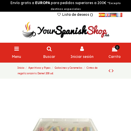
Envío gratis a
EUROPA
para pedidos superiores a 200€
*Excepto
destinos especiales
Lista de deseos (
)
0
Menu
Buscar
Iniciar sesión
Carrito
Inicio
Aperitivos y Pipas
Golosinas y Caramelos
Cintas de
regaliz arcoiris Damel 200 ud.