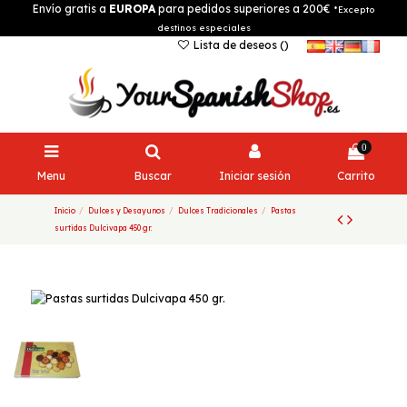
Envío gratis a
EUROPA
para pedidos superiores a 200€
*Excepto
destinos especiales
Lista de deseos (
)
0
Menu
Buscar
Iniciar sesión
Carrito
Inicio
Dulces y Desayunos
Dulces Tradicionales
Pastas
surtidas Dulcivapa 450 gr.