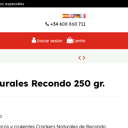
os especiales
Lista de deseos (
0
)
+34 608 860 711
Iniciar sesión
Carrito
urales Recondo 250 gr.
o
 ricos y crujientes Crackers Naturales de Recondo.