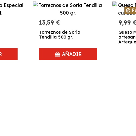
Fu
13,59 €
9,99 
Torreznos de Soria
Queso 
Tendilla 500 gr.
artesan
Arteque
R
AÑADIR