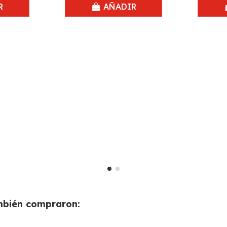
R
AÑADIR
ambién compraron: