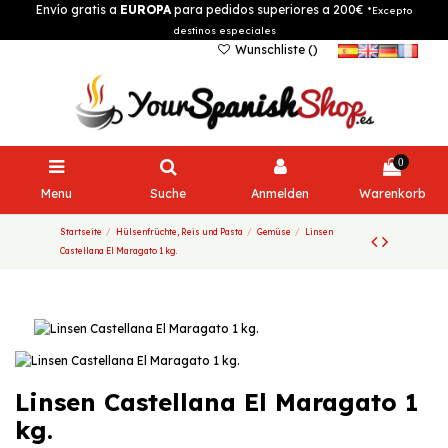
Envío gratis a
EUROPA
para pedidos superiores a 200€
*Excepto
destinos especiales
Wunschliste (
)
0
Menu
Suche
Anmelden
Warenkorb
Startseite
Hülsenfrüchte, Reis und Pasta
Gemüse
Linsen
Castellana El Maragato 1 kg.
Linsen Castellana El Maragato 1
kg.