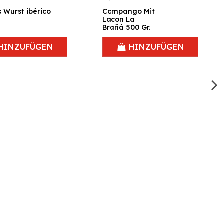
s Wurst ibérico
Compango Mit
Lacon La
Brañá 500 Gr.
HINZUFÜGEN
HINZUFÜGEN