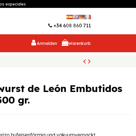
os especiales
Wunschliste (
0
)
+34 608 860 711
Anmelden
Warenkorb
 wurst de León Embutidos
00 gr.
orizo hufeisenförmig und vakuumverpackt.