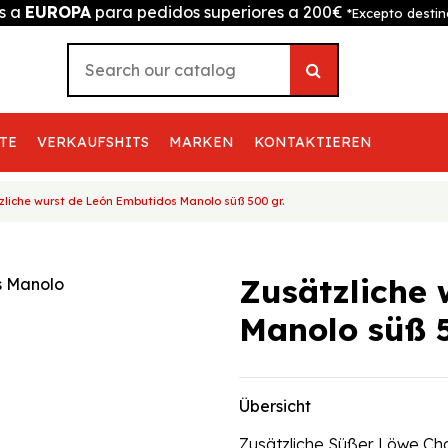
is a
EUROPA
para pedidos superiores a 200€
*Excepto destin
TE
VERKAUFSHITS
MARKEN
KONTAKTIEREN
zliche wurst de León Embutidos Manolo süß 500 gr.
Zusätzliche
Manolo süß 5
Übersicht
Zusätzliche Süßer Löwe Ch