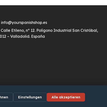
info@yourspanishshop.es
Calle Etileno, nº 12. Polígono Industrial San Cristóbal,
012 – Valladolid. España
hnen
Einstellungen
Alle akzeptieren