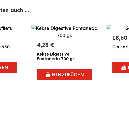
en auch ...
18,60
4,28 €
s 950
Gin Lari
Kekse Digestive
Fontaneda 700 gr.
GEN
HINZUFÜGEN