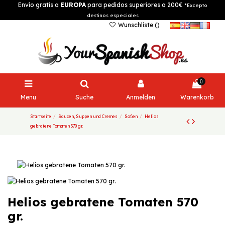
Envío gratis a
EUROPA
para pedidos superiores a 200€
*Excepto
destinos especiales
Wunschliste (
)
0
Menu
Suche
Anmelden
Warenkorb
Startseite
Saucen, Suppen und Cremes
Soßen
Helios
gebratene Tomaten 570 gr.
Helios gebratene Tomaten 570
gr.