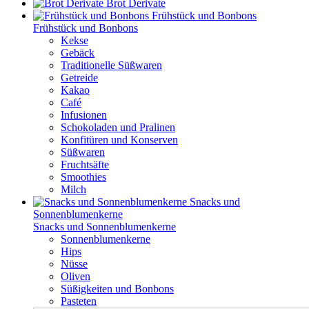
Brot Derivate
Frühstück und Bonbons
Frühstück und Bonbons
Kekse
Gebäck
Traditionelle Süßwaren
Getreide
Kakao
Café
Infusionen
Schokoladen und Pralinen
Konfitüren und Konserven
Süßwaren
Fruchtsäfte
Smoothies
Milch
Snacks und
Sonnenblumenkerne
Snacks und Sonnenblumenkerne
Sonnenblumenkerne
Hips
Nüsse
Oliven
Süßigkeiten und Bonbons
Pasteten