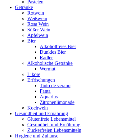
Pasteten
Getränke
Rotwein
Weißwein
Rosa Wein
Süßer Wein
Apfelwein
Bier
Alkoholfreies Bier
Dunkles Bier
Radler
Alkoholische Getränke
Wermut
Liköre
Erfrischungen
Tinto de verano
Fanta
Aquarius
Zitronenlimonade
Kochwein
Gesundheit und Ernährung
Glutenfreie Lebensmittel
Gesundheit und Ernährung
Zuckerfreien Lebensmitteln
Hygiene und Zuhause