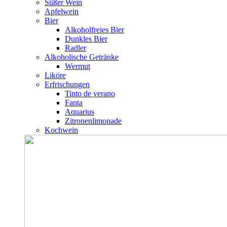
Süßer Wein
Apfelwein
Bier
Alkoholfreies Bier
Dunkles Bier
Radler
Alkoholische Getränke
Wermut
Liköre
Erfrischungen
Tinto de verano
Fanta
Aquarius
Zitronenlimonade
Kochwein