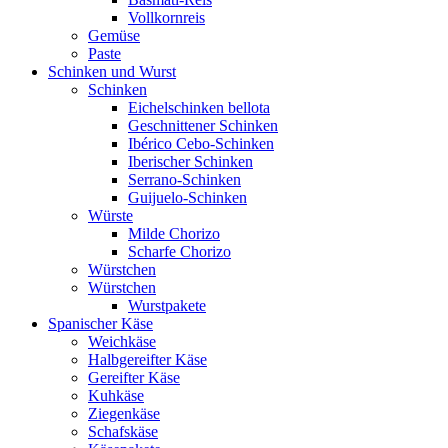
Vollkornreis
Gemüse
Paste
Schinken und Wurst
Schinken
Eichelschinken bellota
Geschnittener Schinken
Ibérico Cebo-Schinken
Iberischer Schinken
Serrano-Schinken
Guijuelo-Schinken
Würste
Milde Chorizo
Scharfe Chorizo
Würstchen
Würstchen
Wurstpakete
Spanischer Käse
Weichkäse
Halbgereifter Käse
Gereifter Käse
Kuhkäse
Ziegenkäse
Schafskäse