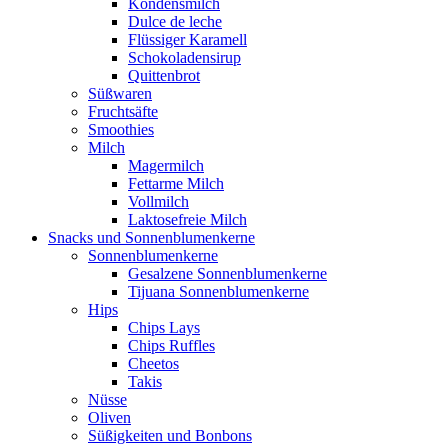
Kondensmilch
Dulce de leche
Flüssiger Karamell
Schokoladensirup
Quittenbrot
Süßwaren
Fruchtsäfte
Smoothies
Milch
Magermilch
Fettarme Milch
Vollmilch
Laktosefreie Milch
Snacks und Sonnenblumenkerne
Sonnenblumenkerne
Gesalzene Sonnenblumenkerne
Tijuana Sonnenblumenkerne
Hips
Chips Lays
Chips Ruffles
Cheetos
Takis
Nüsse
Oliven
Süßigkeiten und Bonbons