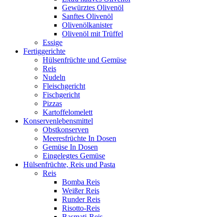
Gewürztes Olivenöl
Sanftes Olivenöl
Olivenölkanister
Olivenöl mit Trüffel
Essige
Fertiggerichte
Hülsenfrüchte und Gemüse
Reis
Nudeln
Fleischgericht
Fischgericht
Pizzas
Kartoffelomelett
Konservenlebensmittel
Obstkonserven
Meeresfrüchte In Dosen
Gemüse In Dosen
Eingelegtes Gemüse
Hülsenfrüchte, Reis und Pasta
Reis
Bomba Reis
Weißer Reis
Runder Reis
Risotto-Reis
Basmati-Reis