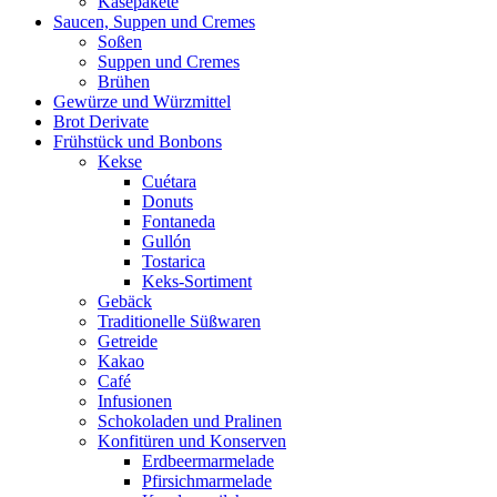
Käsepakete
Saucen, Suppen und Cremes
Soßen
Suppen und Cremes
Brühen
Gewürze und Würzmittel
Brot Derivate
Frühstück und Bonbons
Kekse
Cuétara
Donuts
Fontaneda
Gullón
Tostarica
Keks-Sortiment
Gebäck
Traditionelle Süßwaren
Getreide
Kakao
Café
Infusionen
Schokoladen und Pralinen
Konfitüren und Konserven
Erdbeermarmelade
Pfirsichmarmelade