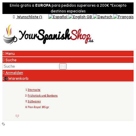
Envío gratis a
EUROPA
para pedidos superiores a 200€
*Excepto
destinos especiales
Wunschliste (
)
Menu
Suche
Anmelden
Warenkorb
0
Startseite
Frühstück und Bonbons
Süßwaren
Flan Royal 185 gr.