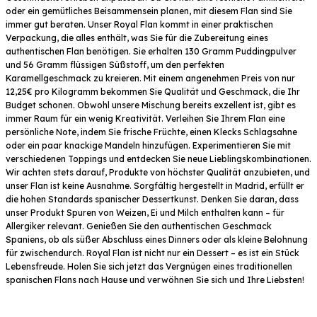
oder ein gemütliches Beisammensein planen, mit diesem Flan sind Sie
immer gut beraten. Unser Royal Flan kommt in einer praktischen
Verpackung, die alles enthält, was Sie für die Zubereitung eines
authentischen Flan benötigen. Sie erhalten 130 Gramm Puddingpulver
und 56 Gramm flüssigen Süßstoff, um den perfekten
Karamellgeschmack zu kreieren. Mit einem angenehmen Preis von nur
12,25€ pro Kilogramm bekommen Sie Qualität und Geschmack, die Ihr
Budget schonen. Obwohl unsere Mischung bereits exzellent ist, gibt es
immer Raum für ein wenig Kreativität. Verleihen Sie Ihrem Flan eine
persönliche Note, indem Sie frische Früchte, einen Klecks Schlagsahne
oder ein paar knackige Mandeln hinzufügen. Experimentieren Sie mit
verschiedenen Toppings und entdecken Sie neue Lieblingskombinationen.
Wir achten stets darauf, Produkte von höchster Qualität anzubieten, und
unser Flan ist keine Ausnahme. Sorgfältig hergestellt in Madrid, erfüllt er
die hohen Standards spanischer Dessertkunst. Denken Sie daran, dass
unser Produkt Spuren von Weizen, Ei und Milch enthalten kann – für
Allergiker relevant. Genießen Sie den authentischen Geschmack
Spaniens, ob als süßer Abschluss eines Dinners oder als kleine Belohnung
für zwischendurch. Royal Flan ist nicht nur ein Dessert – es ist ein Stück
Lebensfreude. Holen Sie sich jetzt das Vergnügen eines traditionellen
spanischen Flans nach Hause und verwöhnen Sie sich und Ihre Liebsten!