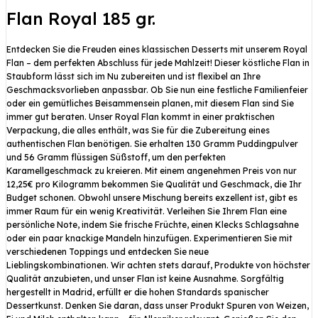
Flan Royal 185 gr.
Entdecken Sie die Freuden eines klassischen Desserts mit unserem Royal
Flan – dem perfekten Abschluss für jede Mahlzeit! Dieser köstliche Flan in
Staubform lässt sich im Nu zubereiten und ist flexibel an Ihre
Geschmacksvorlieben anpassbar. Ob Sie nun eine festliche Familienfeier
oder ein gemütliches Beisammensein planen, mit diesem Flan sind Sie
immer gut beraten. Unser Royal Flan kommt in einer praktischen
Verpackung, die alles enthält, was Sie für die Zubereitung eines
authentischen Flan benötigen. Sie erhalten 130 Gramm Puddingpulver
und 56 Gramm flüssigen Süßstoff, um den perfekten
Karamellgeschmack zu kreieren. Mit einem angenehmen Preis von nur
12,25€ pro Kilogramm bekommen Sie Qualität und Geschmack, die Ihr
Budget schonen. Obwohl unsere Mischung bereits exzellent ist, gibt es
immer Raum für ein wenig Kreativität. Verleihen Sie Ihrem Flan eine
persönliche Note, indem Sie frische Früchte, einen Klecks Schlagsahne
oder ein paar knackige Mandeln hinzufügen. Experimentieren Sie mit
verschiedenen Toppings und entdecken Sie neue
Lieblingskombinationen. Wir achten stets darauf, Produkte von höchster
Qualität anzubieten, und unser Flan ist keine Ausnahme. Sorgfältig
hergestellt in Madrid, erfüllt er die hohen Standards spanischer
Dessertkunst. Denken Sie daran, dass unser Produkt Spuren von Weizen,