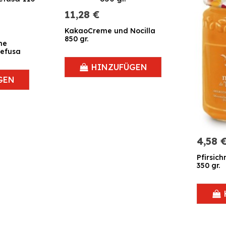
11,28 €
KakaoCreme und Nocilla
850 gr.
ne
HINZUFÜGEN
GEN
4,58 
Pfirsic
350 gr.