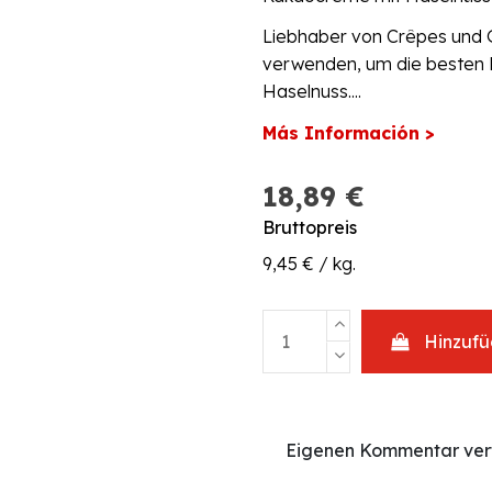
Liebhaber von Crêpes und G
verwenden, um die besten R
Haselnuss....
Más Información >
18,89 €
Bruttopreis
9,45 € / kg.
Hinzuf
Eigenen Kommentar ver