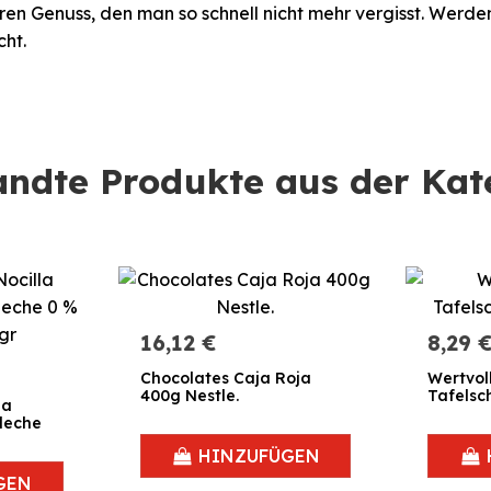
n Genuss, den man so schnell nicht mehr vergisst. Werden 
cht.
ndte Produkte aus der Kat
16,12 €
8,29 
Chocolates Caja Roja
Wertvol
400g Nestle.
Tafelsc
la
leche
HINZUFÜGEN
GEN