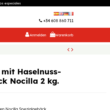
os especiales
Wunschliste (
0
)
+34 608 860 711
Anmelden
Warenkorb
mit Haselnuss-
k Nocilla 2 kg.
n Nocilla Spezialgebäck