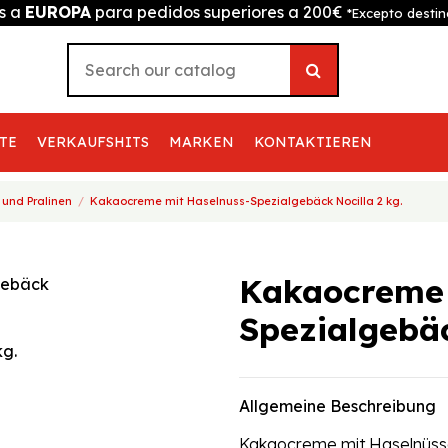
is a
EUROPA
para pedidos superiores a 200€
*Excepto destin
TE
VERKAUFSHITS
MARKEN
KONTAKTIEREN
und Pralinen
Kakaocreme mit Haselnuss-Spezialgebäck Nocilla 2 kg.
Kakaocreme 
Spezialgebäc
Allgemeine Beschreibung
Kakaocreme mit Haselnüsse