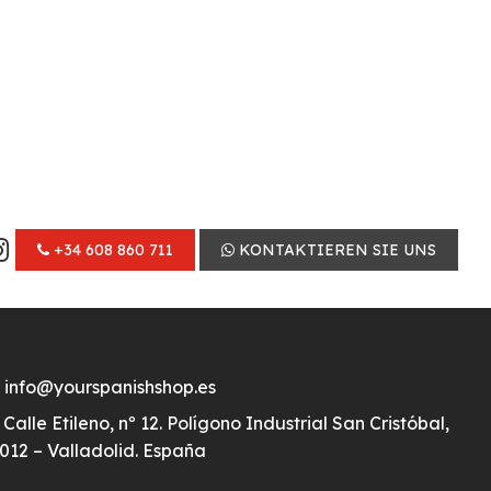
+34 608 860 711
KONTAKTIEREN SIE UNS
info@yourspanishshop.es
Calle Etileno, nº 12. Polígono Industrial San Cristóbal,
012 – Valladolid. España