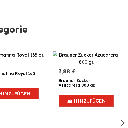
egorie
€
3,88 €
matina Royal 165
Brauner Zucker
Azucarera 800 gr.
HINZUFÜGEN
HINZUFÜGEN