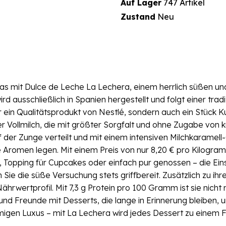
Auf Lager
747 Artikel
Zustand
Neu
 mit Dulce de Leche La Lechera, einem herrlich süßen und
d ausschließlich in Spanien hergestellt und folgt einer tra
ur ein Qualitätsprodukt von Nestlé, sondern auch ein Stück K
 Vollmilch, die mit größter Sorgfalt und ohne Zugabe von k
uf der Zunge verteilt und mit einem intensiven Milchkaramell
ge Aromen legen. Mit einem Preis von nur 8,20 € pro Kilogra
n, Topping für Cupcakes oder einfach pur genossen – die Ei
ie die süße Versuchung stets griffbereit. Zusätzlich zu i
rwertprofil. Mit 7,3 g Protein pro 100 Gramm ist sie nicht
nd Freunde mit Desserts, die lange in Erinnerung bleiben, 
migen Luxus – mit La Lechera wird jedes Dessert zu einem Fe