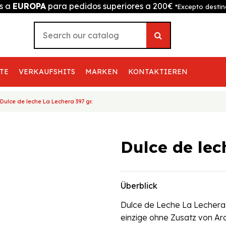
is a
EUROPA
para pedidos superiores a 200€
*Excepto destin
TE
VERKAUFSHITS
MARKEN
KONTAKTIEREN
Dulce de leche La Lechera 397 gr.
Dulce de lec
Überblick
Dulce de Leche La Lechera d
einzige ohne Zusatz von Ar