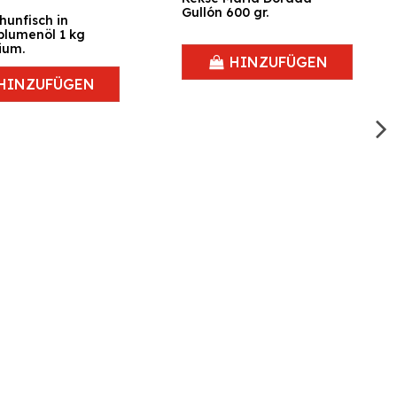
Gullón 600 gr.
hunfisch in
lumenöl 1 kg
ium.
HINZUFÜGEN
HINZUFÜGEN