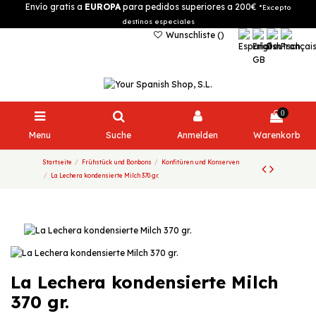
Envío gratis a
EUROPA
para pedidos superiores a 200€
*Excepto
destinos especiales
Wunschliste (
)
0
Menu
Suche
Anmelden
Warenkorb
Startseite
Frühstück und Bonbons
Konfitüren und Konserven
La Lechera kondensierte Milch 370 gr.
La Lechera kondensierte Milch
370 gr.