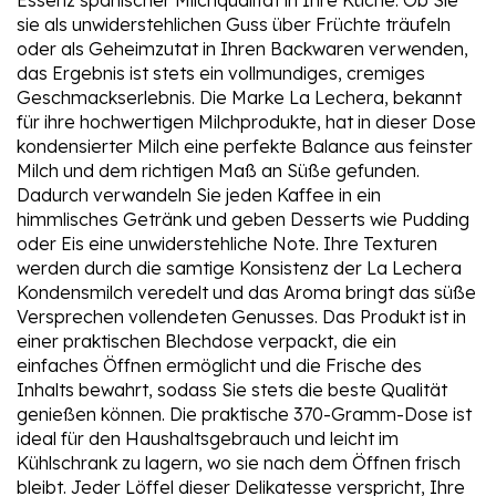
Essenz spanischer Milchqualität in Ihre Küche. Ob Sie
sie als unwiderstehlichen Guss über Früchte träufeln
oder als Geheimzutat in Ihren Backwaren verwenden,
das Ergebnis ist stets ein vollmundiges, cremiges
Geschmackserlebnis. Die Marke La Lechera, bekannt
für ihre hochwertigen Milchprodukte, hat in dieser Dose
kondensierter Milch eine perfekte Balance aus feinster
Milch und dem richtigen Maß an Süße gefunden.
Dadurch verwandeln Sie jeden Kaffee in ein
himmlisches Getränk und geben Desserts wie Pudding
oder Eis eine unwiderstehliche Note. Ihre Texturen
werden durch die samtige Konsistenz der La Lechera
Kondensmilch veredelt und das Aroma bringt das süße
Versprechen vollendeten Genusses. Das Produkt ist in
einer praktischen Blechdose verpackt, die ein
einfaches Öffnen ermöglicht und die Frische des
Inhalts bewahrt, sodass Sie stets die beste Qualität
genießen können. Die praktische 370-Gramm-Dose ist
ideal für den Haushaltsgebrauch und leicht im
Kühlschrank zu lagern, wo sie nach dem Öffnen frisch
bleibt. Jeder Löffel dieser Delikatesse verspricht, Ihre